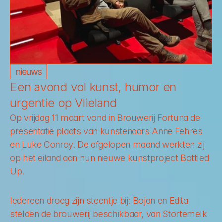
nieuws
Een avond vol kunst, humor en 
urgentie op Vlieland
Op vrijdag 11 maart vond in Brouwerij Fortuna de 
presentatie plaats van kunstenaars Anne Fehres 
en Luke Conroy. De afgelopen maand werkten zij 
op het eiland aan hun nieuwe kunstproject 
Bottled 
Up
.
Iedereen droeg zijn steentje bij: Bojan en Edita 
stelden de brouwerij beschikbaar, van Stortemelk 