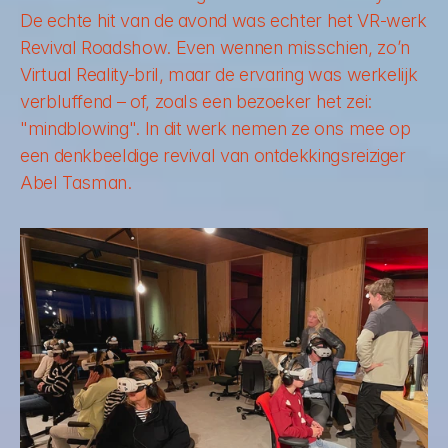
De echte hit van de avond was echter het VR-werk 
Revival Roadshow
. Even wennen misschien, zo’n 
Virtual Reality-bril, maar de ervaring was werkelijk 
verbluffend – of, zoals een bezoeker het zei: 
"mindblowing". In dit werk nemen ze ons mee op 
een denkbeeldige revival van ontdekkingsreiziger 
Abel Tasman.