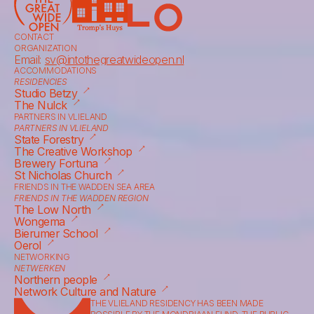
CONTACT
ORGANIZATION
Email: 
sv@intothegreatwideopen.nl
ACCOMMODATIONS
RESIDENCIES
⟶
Studio Betzy
⟶
The Nulck
PARTNERS IN VLIELAND
PARTNERS IN VLIELAND
⟶
State Forestry
⟶
The Creative Workshop
⟶
Brewery Fortuna
⟶
St Nicholas Church
FRIENDS IN THE WADDEN SEA AREA
FRIENDS IN THE WADDEN REGION
⟶
The Low North
⟶
Wongema
⟶
Bierumer School
⟶
Oerol
NETWORKING
NETWERKEN
⟶
Northern people
⟶
Network Culture and Nature
THE VLIELAND RESIDENCY HAS BEEN MADE 