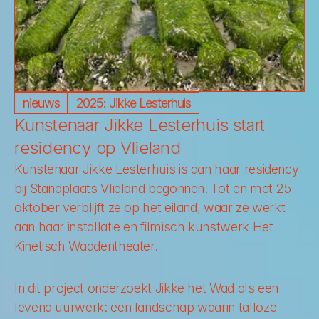
nieuws
2025: Jikke Lesterhuis
Kunstenaar Jikke Lesterhuis start 
residency op Vlieland
Kunstenaar Jikke Lesterhuis is aan haar residency 
bij Standplaats Vlieland begonnen. Tot en met 
25 
oktober
 verblijft ze op het eiland, waar ze werkt 
aan haar installatie en filmisch kunstwerk 
Het 
Kinetisch Waddentheater
.
In dit project onderzoekt Jikke het Wad als een 
levend uurwerk: een landschap waarin talloze 