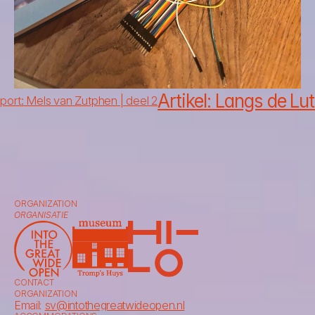
Artikel: Langs de Luti
port: Mels van Zutphen | deel 2
ORGANIZATION
ORGANISATIE
CONTACT
ORGANIZATION
Email: 
sv@intothegreatwideopen.nl