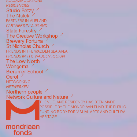
ACCOMMODATIONS
RESIDENCIES
⟶
Studio Betzy
⟶
The Nulck
PARTNERS IN VLIELAND
PARTNERS IN VLIELAND
⟶
State Forestry
⟶
The Creative Workshop
⟶
Brewery Fortuna
⟶
St Nicholas Church
FRIENDS IN THE WADDEN SEA AREA
FRIENDS IN THE WADDEN REGION
⟶
The Low North
⟶
Wongema
⟶
Bierumer School
⟶
Oerol
NETWORKING
NETWERKEN
⟶
Northern people
⟶
Network Culture and Nature
THE VLIELAND RESIDENCY HAS BEEN MADE 
POSSIBLE BY THE MONDRIAAN FUND, THE PUBLIC 
FUNDING BODY FOR VISUAL ARTS AND CULTURAL 
HERITAGE.