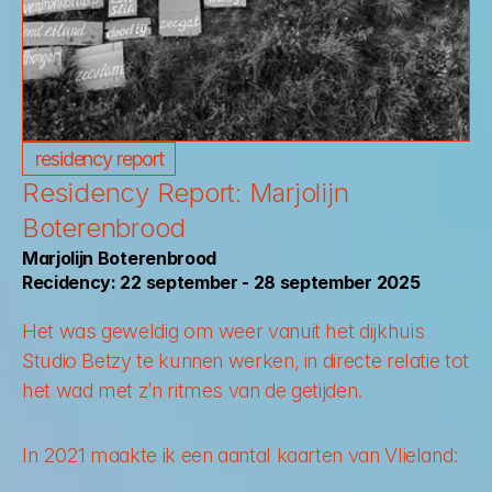
residency report
Residency Report: Marjolijn 
Boterenbrood
Marjolijn Boterenbrood
Recidency: 22 september - 28 september 2025
Het was geweldig om weer vanuit het dijkhuis 
Studio Betzy te kunnen werken, in directe relatie tot 
het wad met z’n ritmes van de getijden. 
In 2021 maakte ik een aantal kaarten van Vlieland: 