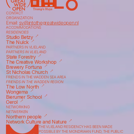
CONTACT
ORGANIZATION
Email: 
sv@intothegreatwideopen.nl
ACCOMMODATIONS
RESIDENCIES
⟶
Studio Betzy
⟶
The Nulck
PARTNERS IN VLIELAND
PARTNERS IN VLIELAND
⟶
State Forestry
⟶
The Creative Workshop
⟶
Brewery Fortuna
⟶
St Nicholas Church
FRIENDS IN THE WADDEN SEA AREA
FRIENDS IN THE WADDEN REGION
⟶
The Low North
⟶
Wongema
⟶
Bierumer School
⟶
Oerol
NETWORKING
NETWERKEN
⟶
Northern people
⟶
Network Culture and Nature
THE VLIELAND RESIDENCY HAS BEEN MADE 
POSSIBLE BY THE MONDRIAAN FUND, THE PUBLIC 