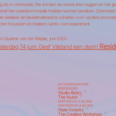
 als in community. We konden de eerste links leggen en het ges
af het vasteland moeilijk hadden kunnen bereiken. Daarnaast h
te bekijken en beeldmateriaal te schieten voor verdere promoti
cten focussen en hadden ruimte voor experiment.
 Quérine van der Weijde, juni 2025
Resid
aterdag 14 juni: Geef Vlieland een stem! 
ACCOMMODATIONS
RESIDENCIES
⟶
Studio Betzy
⟶
The Nulck
PARTNERS IN VLIELAND
PARTNERS IN VLIELAND
⟶
State Forestry
⟶
The Creative Workshop