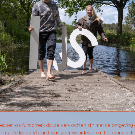
hebben als fundament dat ze vervlochten zijn met de omgeving 
ennis. De tijd op Vlieland was zeer waardevol om het eiland beter