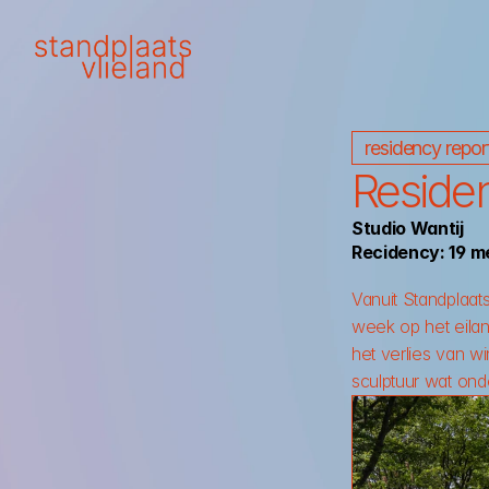
residency repor
Residen
Studio Wantij
Recidency: 19 me
Vanuit Standplaat
week op het eila
het verlies van w
sculptuur wat on