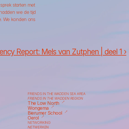
prek starten met 
adden we de tijd 
e. We konden ons 
ency Report: Mels van Zutphen | deel 1 ›
FRIENDS IN THE WADDEN SEA AREA
FRIENDS IN THE WADDEN REGION
⟶
The Low North
⟶
Wongema
⟶
Bierumer School
⟶
Oerol
NETWORKING
NETWERKEN