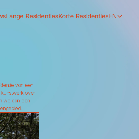
English (United Ki
ws
Lange Residenties
Korte Residenties
EN
identie van een 
 kunstwerk over 
en we aan een 
dengebied.