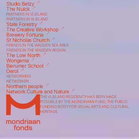
⟶
Studio Betzy
⟶
The Nulck
PARTNERS IN VLIELAND
PARTNERS IN VLIELAND
⟶
State Forestry
⟶
The Creative Workshop
⟶
Brewery Fortuna
⟶
St Nicholas Church
FRIENDS IN THE WADDEN SEA AREA
FRIENDS IN THE WADDEN REGION
⟶
The Low North
⟶
Wongema
⟶
Bierumer School
⟶
Oerol
NETWORKING
NETWERKEN
⟶
Northern people
⟶
Network Culture and Nature
THE VLIELAND RESIDENCY HAS BEEN MADE 
POSSIBLE BY THE MONDRIAAN FUND, THE PUBLIC 
FUNDING BODY FOR VISUAL ARTS AND CULTURAL 
HERITAGE.