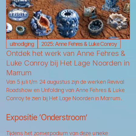
uitnodiging
2025: Anne Fehres & Luke Conroy
Ontdek het werk van Anne Fehres & 
Luke Conroy bij Het Lage Noorden in 
Marrum
Van 5 juli t/m 24 augustus zijn de werken Revival 
Roadshow en Unfolding van Anne Fehres & Luke 
Conroy te zien bij Het Lage Noorden in Marrum.
Expositie ‘Onderstroom’
Tijdens het zomerpodium van deze unieke 