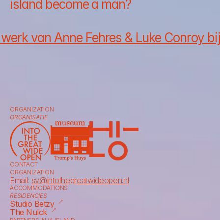
island become a man?
 werk van Anne Fehres & Luke Conroy bi
ORGANIZATION
ORGANISATIE
CONTACT
ORGANIZATION
Email: 
sv@intothegreatwideopen.nl
ACCOMMODATIONS
RESIDENCIES
⟶
Studio Betzy
⟶
The Nulck