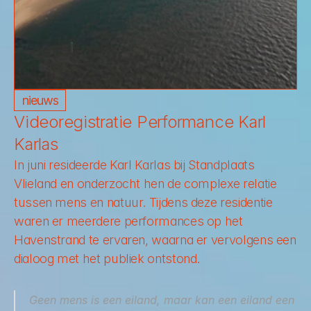
nieuws
Videoregistratie Performance Karl 
Karlas
In juni resideerde Karl Karlas bij Standplaats 
Vlieland en onderzocht hen de complexe relatie 
tussen mens en natuur. Tijdens deze residentie 
waren er meerdere performances op het 
Havenstrand te ervaren, waarna er vervolgens een 
dialoog met het publiek ontstond.
Geen mens is een eiland, maar kan een eiland een 