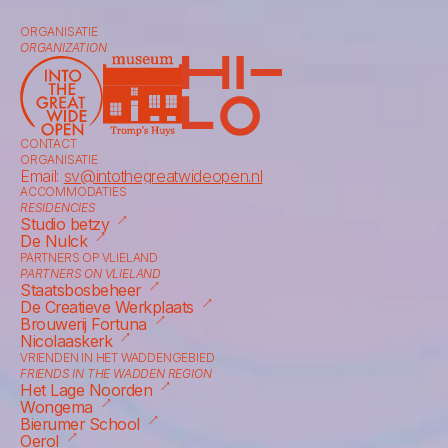
ORGANISATIE
ORGANIZATION
CONTACT
ORGANISATIE
Email: 
sv@intothegreatwideopen.nl
ACCOMMODATIES
RESIDENCIES
⟶
Studio betzy
⟶
De Nulck
PARTNERS OP VLIELAND
PARTNERS ON VLIELAND
⟶
Staatsbosbeheer
⟶
De Creatieve Werkplaats
⟶
Brouwerij Fortuna
⟶
Nicolaaskerk
VRIENDEN IN HET WADDENGEBIED
FRIENDS IN THE WADDEN REGION
⟶
Het Lage Noorden
⟶
Wongema
⟶
Bierumer School
⟶
Oerol