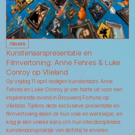
nieuws
Kunstenaarspresentatie en 
Filmvertoning: Anne Fehres & Luke 
Conroy op Vlieland
Op vrijdag 11 april nodigen kunstenaars 
Anne 
Fehres
 en 
Luke Conroy
 je van harte uit voor een 
inspirerende avond in Brouwerij Fortuna op 
Vlieland. Tijdens deze exclusieve presentatie en 
filmvertoning delen ze hun visie en werkwijze, en 
krijg je een unieke kans om hun interdisciplinaire 
kunstenaarspraktijk van dichtbij te ervaren. 