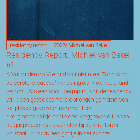
residency report
2026: Michiel van Bakel
Residency Report: Michiel van Bakel 
#1
Afval vinden op Vlieland valt niet mee. Toch is dat 
de eerste ‘creatieve’ handeling die ik op het eiland 
verricht. Als een soort beginpunt van de residency 
wil ik een gaatjescamera ophangen gemaakt van 
ter plekke gevonden rommel. Een 
energiedrankblikje achteloos weggewaaid tussen 
de gaspeldoornstruiken vlak bij de vuurtoren 
volstaat. Ik maak een gaatje in het zachte 