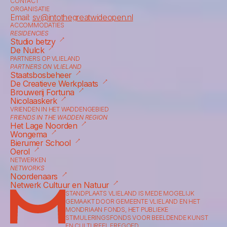
CONTACT
ORGANISATIE
Email: 
sv@intothegreatwideopen.nl
ACCOMMODATIES
RESIDENCIES
⟶
Studio betzy
⟶
De Nulck
PARTNERS OP VLIELAND
PARTNERS ON VLIELAND
⟶
Staatsbosbeheer
⟶
De Creatieve Werkplaats
⟶
Brouwerij Fortuna
⟶
Nicolaaskerk
VRIENDEN IN HET WADDENGEBIED
FRIENDS IN THE WADDEN REGION
⟶
Het Lage Noorden
⟶
Wongema
⟶
Bierumer School
⟶
Oerol
NETWERKEN
NETWORKS
⟶
Noordenaars
⟶
Netwerk Cultuur en Natuur
STANDPLAATS VLIELAND IS MEDE MOGELIJK 
GEMAAKT DOOR GEMEENTE VLIELAND EN HET 
MONDRIAAN FONDS, HET PUBLIEKE 
STIMULERINGSFONDS VOOR BEELDENDE KUNST 
EN CULTUREEL ERFGOED