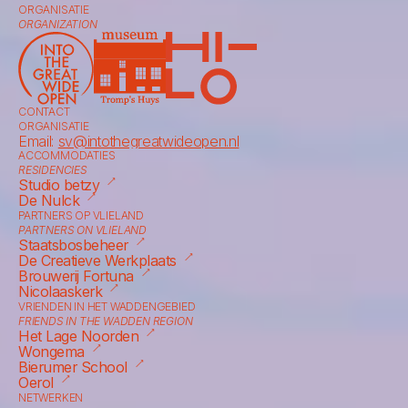
ORGANISATIE
ORGANIZATION
CONTACT
ORGANISATIE
Email: 
sv@intothegreatwideopen.nl
ACCOMMODATIES
RESIDENCIES
⟶
Studio betzy
⟶
De Nulck
PARTNERS OP VLIELAND
PARTNERS ON VLIELAND
⟶
Staatsbosbeheer
⟶
De Creatieve Werkplaats
⟶
Brouwerij Fortuna
⟶
Nicolaaskerk
VRIENDEN IN HET WADDENGEBIED
FRIENDS IN THE WADDEN REGION
⟶
Het Lage Noorden
⟶
Wongema
⟶
Bierumer School
⟶
Oerol
NETWERKEN