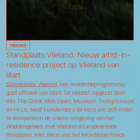
nieuws
Standplaats Vlieland: Nieuw artist-in-
residence project op Vlieland van 
start
Standplaats Vlieland
, een residentieprogramma, 
gaat officieel van start. Dit initiatief, opgezet door 
Into The Great Wide Open, Museum Tromp’s Huys 
en Hi-Lo, biedt kunstenaars de kans om zich onder 
te dompelen in de unieke omgeving van het 
Waddengebied, met Vlieland als inspirerende 
thuisbasis. Met steun van het Mondriaan Fonds 